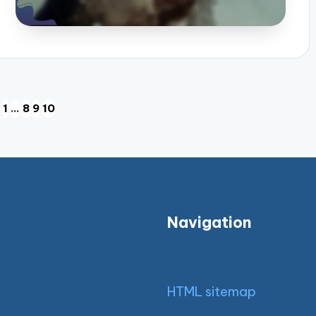
1
…
8
9
10
VIOUS
E
Navigation
HTML sitemap